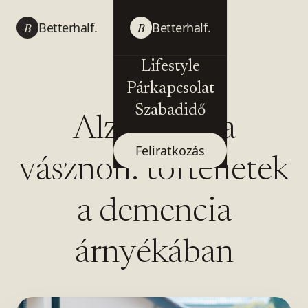
B
Betterhalf.
B
Betterhalf.
Lifestyle
Párkapcsolat
Szabadidő
Alzheimer a
Feliratkozás
vásznon: történetek
a demencia
árnyékában