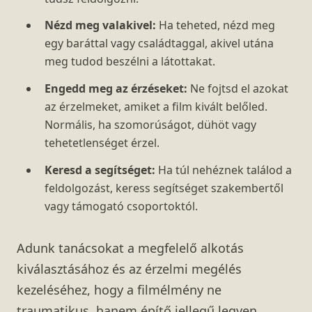
Nézd meg valakivel:
Ha teheted, nézd meg
egy baráttal vagy családtaggal, akivel utána
meg tudod beszélni a látottakat.
Engedd meg az érzéseket:
Ne fojtsd el azokat
az érzelmeket, amiket a film kivált belőled.
Normális, ha szomorúságot, dühöt vagy
tehetetlenséget érzel.
Keresd a segítséget:
Ha túl nehéznek találod a
feldolgozást, keress segítséget szakembertől
vagy támogató csoportoktól.
Adunk tanácsokat a megfelelő alkotás
kiválasztásához és az érzelmi megélés
kezeléséhez, hogy a filmélmény ne
traumatikus, hanem építő jellegű legyen.