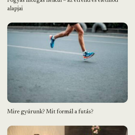
Fogyás mozgás nélkül – az étrend és életmód
alapjai
Mire gyúrunk? Mit formál a futás?