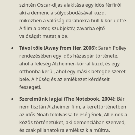
szintén Oscar-díjas alakítása egy idős férfiról,
aki a demencia súlyosbodásával küzd,
miközben a valóság darabokra hullik körülötte.
A film a beteg szubjektív, zavarba ejtő
valóságát mutatja be.
Távol tőle (Away from Her, 2006):
Sarah Polley
rendezésében egy idős házaspár története,
ahol a feleség Alzheimer-kórral küzd, és egy
otthonba kerül, ahol egy másik betegbe szeret
bele. A hűség és az emlékezet kérdéseit
feszegeti.
Szerelmünk lapjai (The Notebook, 2004):
Bár
nem tisztán Alzheimer film, a kerettörténetben
az idős Noah felolvassa feleségének, Allie-nek a
közös történetüket, aki demenciában szenved,
és csak pillanatokra emlékszik a múltra.