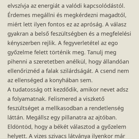
elvszívja az energiát a valódi kapcsolódástól.
Érdemes megállni és megkérdezni magadtól,
miért lett ilyen fontos ez az apróság. A válasz
gyakran a belső feszültségben és a megfelelési
kényszerben rejlik. A fegyverletétel az ego
győzelme felett történik meg. Tanulj meg
pihenni a szeretetben anélkül, hogy állandóan
ellenőriznéd a falak szilárdságát. A csend nem
az ellenséged a konyhában sem.
A tudatosság ott kezdődik, amikor nevet adsz
a folyamatnak. Felismered a viszkető
feszültséget a mellkasodban a rendetlenség
láttán. Megállsz egy pillanatra az ajtóban.
Eldöntöd, hogy a békét választod a győzelem
helyett. A vizes szivacs látványa ilyenkor már