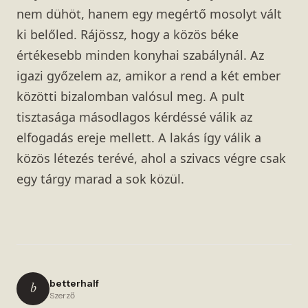
nem dühöt, hanem egy megértő mosolyt vált
ki belőled. Rájössz, hogy a közös béke
értékesebb minden konyhai szabálynál. Az
igazi győzelem az, amikor a rend a két ember
közötti bizalomban valósul meg. A pult
tisztasága másodlagos kérdéssé válik az
elfogadás ereje mellett. A lakás így válik a
közös létezés terévé, ahol a szivacs végre csak
egy tárgy marad a sok közül.
betterhalf
b
Szerző