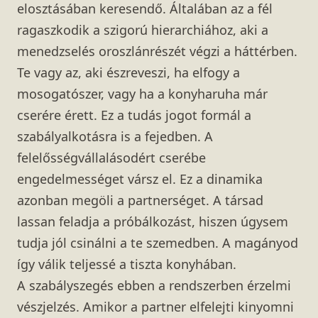
elosztásában keresendő. Általában az a fél
ragaszkodik a szigorú hierarchiához, aki a
menedzselés oroszlánrészét végzi a háttérben.
Te vagy az, aki észreveszi, ha elfogy a
mosogatószer, vagy ha a konyharuha már
cserére érett. Ez a tudás jogot formál a
szabályalkotásra is a fejedben. A
felelősségvállalásodért cserébe
engedelmességet vársz el. Ez a dinamika
azonban megöli a partnerséget. A társad
lassan feladja a próbálkozást, hiszen úgysem
tudja jól csinálni a te szemedben. A magányod
így válik teljessé a tiszta konyhában.
A szabályszegés ebben a rendszerben érzelmi
vészjelzés. Amikor a partner elfelejti kinyomni