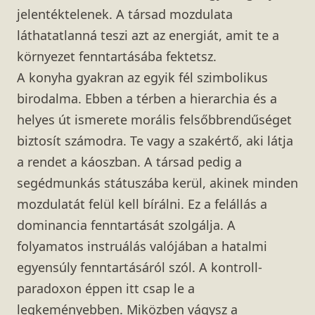
jelentéktelenek. A társad mozdulata
láthatatlanná teszi azt az energiát, amit te a
környezet fenntartásába fektetsz.
A konyha gyakran az egyik fél szimbolikus
birodalma. Ebben a térben a hierarchia és a
helyes út ismerete morális felsőbbrendűséget
biztosít számodra. Te vagy a szakértő, aki látja
a rendet a káoszban. A társad pedig a
segédmunkás státuszába kerül, akinek minden
mozdulatát felül kell bírálni. Ez a felállás a
dominancia fenntartását szolgálja. A
folyamatos instruálás valójában a hatalmi
egyensúly fenntartásáról szól. A kontroll-
paradoxon éppen itt csap le a
legkeményebben. Miközben vágysz a