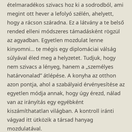
ételmaradékos szivacs hoz ki a sodrodból, ami
megint ott hever a lefolyó szélén, ahelyett,
hogy a rácson száradna. Ez a látvány a te belső
rended elleni módszeres támadásként rögzül
az agyadban. Egyetlen mozdulat lenne
kinyomni… te mégis egy diplomáciai válság
súlyával éled meg a helyzetet. Tudjuk, hogy
nem szivacs a lényeg, hanem a „személyes
határvonalad” átlépése. A konyha az otthon
azon pontja, ahol a szabályaid érvényesítése az
egyetlen módja annak, hogy úgy érezd, nálad
van az irányítás egy egyébként
kiszámíthatatlan világban. A kontroll iránti
vágyad itt ütközik a társad hanyag
mozdulatával.