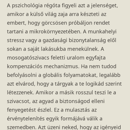
A pszichológia régóta figyeli azt a jelenséget,
amikor a külső világ zaja arra készteti az
embert, hogy görcsösen próbáljon rendet
tartani a mikrokörnyezetében. A munkahelyi
stressz vagy a gazdasági bizonytalanság elől
sokan a saját lakásukba menekülnek. A
mosogatószivacs feletti uralom egyfajta
kompenzációs mechanizmus. Ha nem tudod
befolyásolni a globális folyamatokat, legalább
azt elvárod, hogy a tárgyak a te logikád szerint
létezzenek. Amikor a másik rosszul teszi le a
szivacsot, az agyad a biztonságod elleni
fenyegetést észlel. Ez a mulasztás az
érvénytelenítés egyik formájává válik a
szemedben. Azt üzeni neked, hogy az igényeid