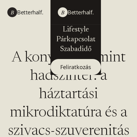
B
Betterhalf.
B
Betterhalf.
Lifestyle
Párkapcsolat
Szabadidő
A konyhapult mint
Feliratkozás
hadszíntér: a
háztartási
mikrodiktatúra és a
szivacs-szuverenitás