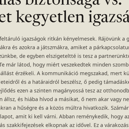
lás biztonsága vs.
et kegyetlen igazs
feltáruló igazságok ritkán kényelmesek. Rájövünk a 
ákra és azokra a játszmákra, amiket a párkapcsolatun
ünkbe, de egyben elszigeteltté is tesz a partnerünktő
 Te már látod, hogy miért veszekedtek minden szombat
enállást érzékeli. A kommunikáció megszakad, mert 
leteidről és a határaidról beszélsz, ő pedig támadás
jlődés ezen a szinten magányossá tesz az otthonodb
 állsz, és hiába hívod a másikat, ő nem akar vagy n
kran a hűségre és a közös múltra hivatkozik. Számára
lapot, amit ki kell várni. Abban reménykedik, hogy az
ás szakkifejezések elkopnak az idővel. Ez a várakozá