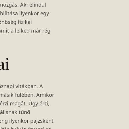
ozgás. Aki elindul
bilitása ilyenkor egy
önbség fizikai
amit a lelked már rég
ai
öznapi vitákban. A
 másik fülében. Amikor
érzi magát. Úgy érzi,
nálisnak tűnő
eng ilyenkor pajzsként