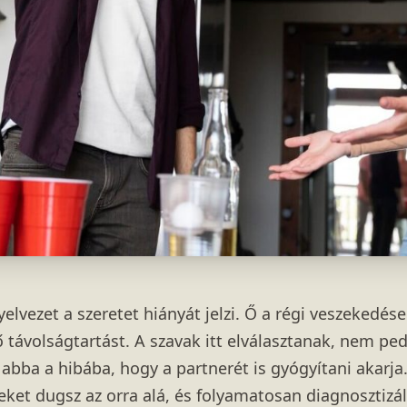
lvezet a szeretet hiányát jelzi. Ő a régi veszekedések
ző távolságtartást. A szavak itt elválasztanak, nem pe
k abba a hibába, hogy a partnerét is gyógyítani akarj
ket dugsz az orra alá, és folyamatosan diagnosztizál