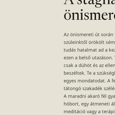
A stagná
önismer
Az önismereti út során 
szüleinktől örökölt sém
tudás hatalmat ad a kez
ezen a belső utazáson.
csak a dühöt és az ell
beszéltek. Te a szükség
egyes mondatodat. A fe
tátongó szakadék szélén
A maradni akaró fél gya
hóbort, egy átmeneti ál
meditáció vagy a terápi