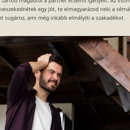
 tartod magadtól a partner érzelmi igényeit. Az intim
y veszekednétek egy jót, te elmagyarázod neki a sémái
et sugároz, ami még inkább elmélyíti a szakadékot.