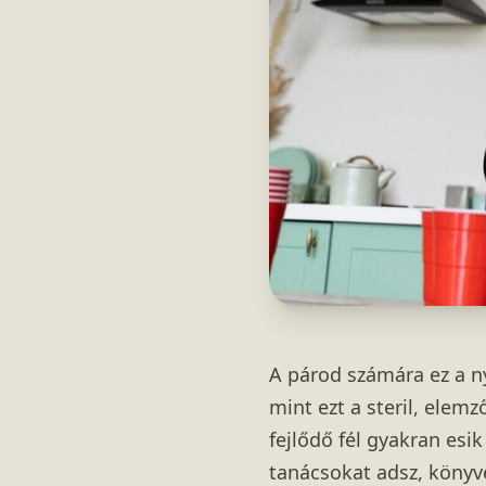
A párod számára ez a nye
mint ezt a steril, elem
fejlődő fél gyakran esi
tanácsokat adsz, könyve