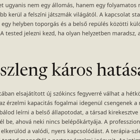
et ugyanis nem egy állomás, hanem egy folyamatos m
b kerül a felszíni játszmák világától. A kapcsolat sta
Az egy helyben toporgás és a belső repülés közötti kül
. A tested jelezni kezd, ha olyan helyzetben maradsz, 
szleng káros hatás
ban elsajátított új szókincs fegyverré válhat a hétk
s az érzelmi kapacitás fogalmai idegenül csengenek a
álod leírni a belső állapotodat, a társad kirekesztve 
él be, ahová neki nincs belépőkártyája. A professzio
elkerülöd a valódi, nyers kapcsolódást. A terápia-szl