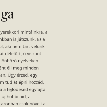
ága
gyerekkori mintáinkra, a
kban is játszunk. Ez a
l, aki nem tart velünk
 délelőtt, ő viszont
különböző nyelveken
ként éli meg minden
an. Úgy érzed, egy
em tud átlépni hozzád.
 a fejlődésed egyfajta
 új hobbijaid, a
s azonban csak növeli a