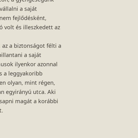
állalni a saját
 nem fejlődésként,
 volt és illeszkedett az
az a biztonságot félti a
llantani a saját
musok ilyenkor azonnal
s a leggyakoribb
yen olyan, mint régen,
n egyirányú utca. Aki
csapni magát a korábbi
t.