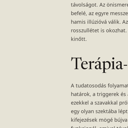
távolságot. Az önismer
befelé, az egyre messzeb
hamis illúzióvá válik. 
rosszullétet is okozhat
kinőtt.
Terápia-
A tudatosodás folyamatá
határok, a triggerek é
ezekkel a szavakkal prób
egy olyan szektába lépt
kifejezések mögé bújva 