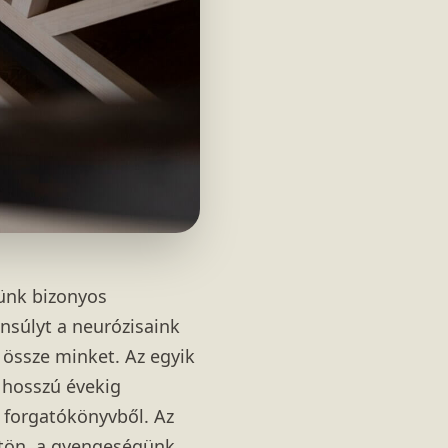
yünk bizonyos
nsúlyt a neurózisaink
össze minket. Az egyik
 hosszú évekig
 forgatókönyvből. Az
tön, a gyengeségünk