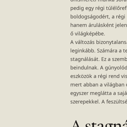
pedig egy régi túlélőref
boldogságodért, a régi 
hanem árulásként jeleni
ő világképébe.
A változás bizonytalans
leginkább. Számára a te
stagnálását. Ez a szem
beindulnak. A gúnyolódá
eszközök a régi rend vi
mert abban a világban 
egyszer meglátta a saj
szerepekkel. A feszültsé