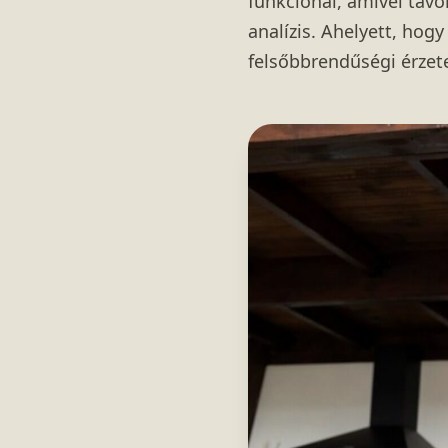
funkcionál, amivel távol
analízis. Ahelyett, hog
felsőbbrendűségi érzet