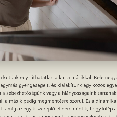
n kötünk egy láthatatlan alkut a másikkal. Belemeg
 egymás gyengeségeit, és kialakítunk egy közös egye
a sebezhetőségünk vagy a hiányosságaink tartanak 
i, a másik pedig megmentésre szorul. Ez a dinamika
amíg az egyik szereplő el nem döntik, hogy kilép a
n rájövünk, hogy a megmentő szerepe valójában bör