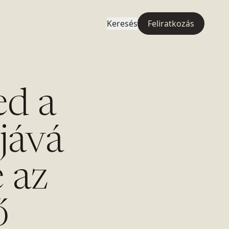
Keresés
Feliratkozás
ed a
jává
e az
ő