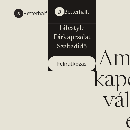
B
Betterhalf.
B
Betterhalf.
Lifestyle
Párkapcsolat
Szabadidő
Ami
Feliratkozás
kap
vál