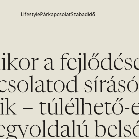
Lifestyle
Párkapcsolat
Szabadidő
kor a fejlődés
csolatod sírásó
ik – túlélhető-
egyoldalú bels