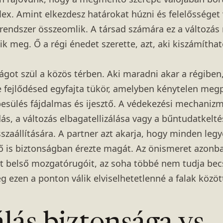
lex. Amint elkezdesz határokat húzni és felelősséget v
rendszer összeomlik. A társad számára ez a változás
k meg. Ő a régi énedet szerette, azt, aki kiszámítható
ágot szül a közös térben. Aki maradni akar a régiben, 
 fejlődésed egyfajta tükör, amelyben kénytelen megpi
besülés fájdalmas és ijesztő. A védekezési mechaniz
s, a változás elbagatellizálása vagy a bűntudatkelté
sszaállítására. A partner azt akarja, hogy minden leg
ő is biztonságban érezte magát. Az önismeret azonba
át belső mozgatórugóit, az soha többé nem tudja be
g ezen a ponton válik elviselhetetlenné a falak közöt