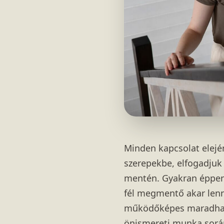
Minden kapcsolat elejé
szerepekbe, elfogadjuk
mentén. Gyakran éppen 
fél megmentő akar lenn
működőképes maradhat, 
önismereti munka sorá