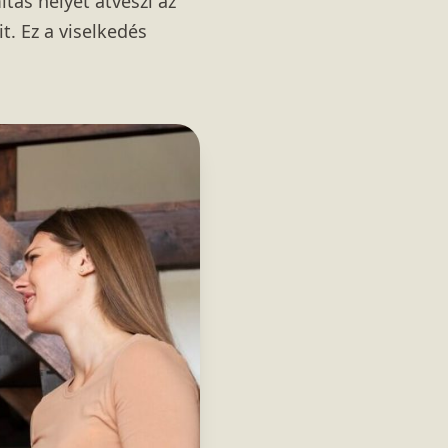
itás helyét átveszi az
t. Ez a viselkedés