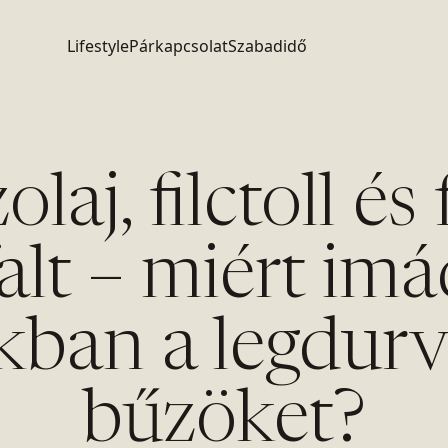
Lifestyle
Párkapcsolat
Szabadidő
laj, filctoll és 
alt – miért im
okban a legdur
bűzöket?