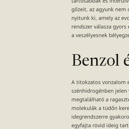
tartósabbak és intenzí
gőzeit, az agyunk nem 
nyitunk ki, amely az ev
rendszer válasza gyors 
a veszélyesnek bélyegze
Benzol é
A titokzatos vonzalom 
szénhidrogénben jelen v
megtalálható a ragasztó
molekulák a tüdőn keres
idegrendszerre gyakorol
egyfajta rövid ideig ta