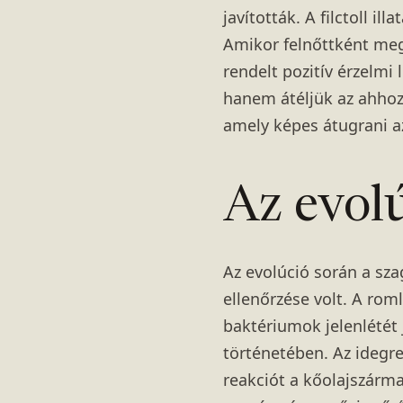
javították. A filctoll il
Amikor felnőttként meg
rendelt pozitív érzelmi
hanem átéljük az ahhoz
amely képes átugrani az
Az evol
Az evolúció során a sza
ellenőrzése volt. A rom
baktériumok jelenlétét
történetében. Az idegre
reakciót a kőolajszárm