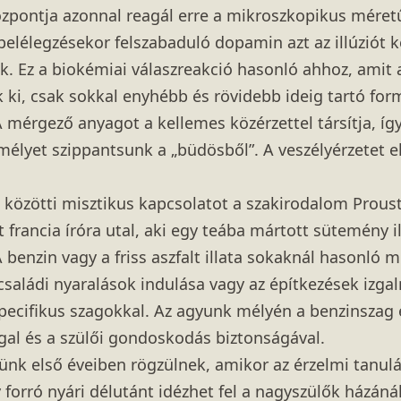
zpontja azonnal reagál erre a mikroszkopikus méretű
elélegzésekor felszabaduló dopamin azt az illúziót k
k. Ez a biokémiai válaszreakció hasonló ahhoz, amit
k ki, csak sokkal enyhébb és rövidebb ideig tartó fo
 mérgező anyagot a kellemes közérzettel társítja, így 
 mélyet szippantsunk a „büdösből”. A veszélyérzetet 
 közötti misztikus kapcsolatot a szakirodalom Proust
francia íróra utal, aki egy teába mártott sütemény il
A benzin vagy a friss aszfalt illata sokaknál hasonló 
 családi nyaralások indulása vagy az építkezések iz
pecifikus szagokkal. Az agyunk mélyén a benzinszag 
gal és a szülői gondoskodás biztonságával.
ünk első éveiben rögzülnek, amikor az érzelmi tanul
y forró nyári délutánt idézhet fel a nagyszülők házáná