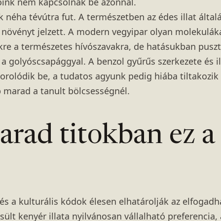
rőink nem kapcsolnak be azonnal.
k néha tévútra fut. A természetben az édes illat ált
növényt jelzett. A modern vegyipar olyan molekuláka
ekre a természetes hívószavakra, de hatásukban puszt
a golyóscsapággyal. A benzol gyűrűs szerkezete és illa
orolódik be, a tudatos agyunk pedig hiába tiltakozik
b marad a tanult bölcsességnél.
rad titokban ez a 
s
és a kulturális kódok élesen elhatárolják az elfogadha
n sült kenyér illata nyilvánosan vállalható preferencia,