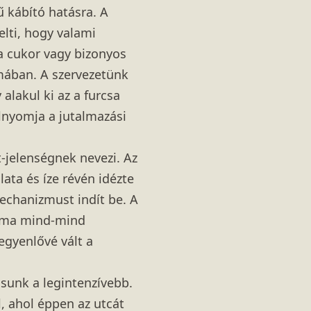
 kábító hatásra. A
elti, hogy valami
 a cukor vagy bizonyos
rmában. A szervezetünk
alakul ki az a furcsa
elnyomja a jutalmazási
-jelenségnek nevezi. Az
lata és íze révén idézte
mechanizmust indít be. A
galma mind-mind
egyenlővé vált a
ásunk a legintenzívebb.
l, ahol éppen az utcát