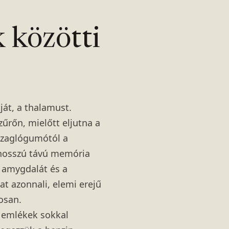
 közötti
ját, a thalamust.
űrőn, mielőtt eljutna a
szaglógumótól a
a hosszú távú memória
z amygdalát és a
at azonnali, elemi erejű
osan.
 emlékek sokkal