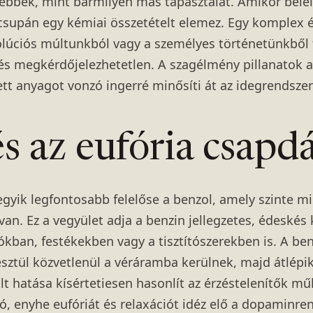
vebbek, mint bármilyen más tapasztalat. Amikor belé
csupán egy kémiai összetételt elemez. Egy komplex 
olúciós múltunkból vagy a személyes történetünkből 
és megkérdőjelezhetetlen. A szagélmény pillanatok ala
tt anyagot vonzó ingerré minősíti át az idegrendsze
s az eufória csapdá
egyik legfontosabb felelőse a benzol, amely szinte 
an. Ez a vegyület adja a benzin jellegzetes, édeskés 
kban, festékekben vagy a tisztítószerekben is. A be
ztül közvetlenül a véráramba kerülnek, majd átlépik 
t hatása kísértetiesen hasonlít az érzéstelenítők m
rtó, enyhe eufóriát és relaxációt idéz elő a dopaminre