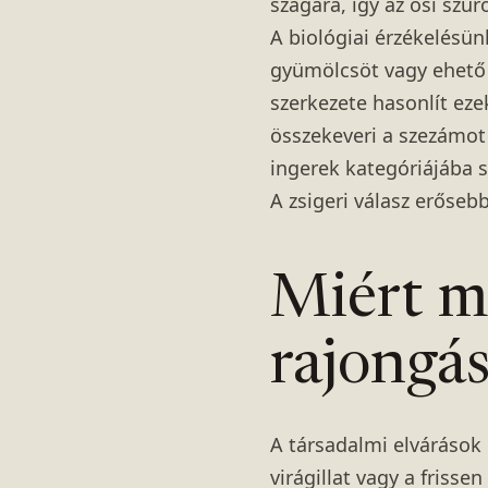
szagára, így az ősi szű
A biológiai érzékelésün
gyümölcsöt vagy ehető 
szerkezete hasonlít ez
összekeveri a szezámot 
ingerek kategóriájába s
A zsigeri válasz erőseb
Miért ma
rajongá
A társadalmi elvárások 
virágillat vagy a frisse