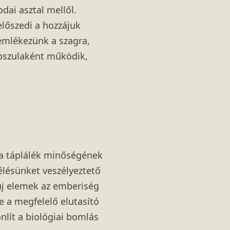
odai asztal mellől.
lőszedi a hozzájuk
 emlékezünk a szagra,
apszulaként működik,
s a táplálék minőségének
lélésünket veszélyeztető
 új elemek az emberiség
e a megfelelő elutasító
lít a biológiai bomlás