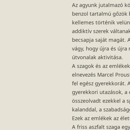
Az agyunk jutalmazó kö
benzol tartalmú gőzök b
kellemes történik velün
addiktív szerek váltana
becsapja saját magát. A
vágy, hogy újra és újra
útvonalak aktivitása.
A szagok és az emlékek
elnevezés Marcel Proust 
fel egész gyerekkorát. 
gyerekkori utazások, a
összeolvadt ezekkel a s
kalanddal, a szabadság
Ezek az emlékek az élet
A friss aszfalt szaga eg