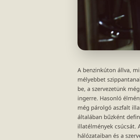
A benzinkúton állva, mi
mélyebbet szippantanak
be, a szervezetünk még
ingerre. Hasonló élményt
még párolgó aszfalt il
általában bűzként defin
illatélmények csúcsát. 
hálózataiban és a szer