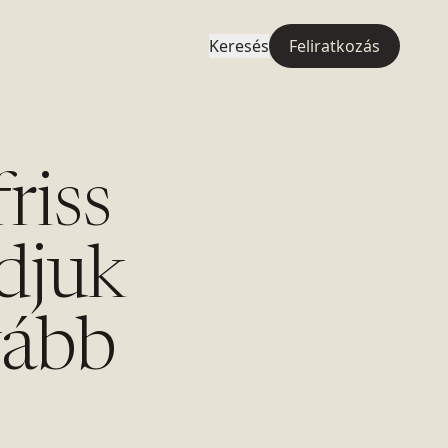
Keresés
Feliratkozás
friss
ádjuk
vább