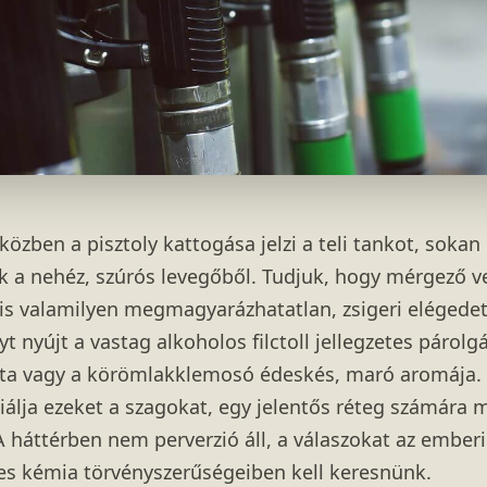
közben a pisztoly kattogása jelzi a teli tankot, sokan
 a nehéz, szúrós levegőből. Tudjuk, hogy mérgező v
is valamilyen megmagyarázhatatlan, zsigeri elégedet
 nyújt a vastag alkoholos filctoll jellegzetes párolgá
lata vagy a körömlakklemosó édeskés, maró aromája.
iálja ezeket a szagokat, egy jelentős réteg számára m
A háttérben nem perverzió áll, a válaszokat az ember
ves kémia törvényszerűségeiben kell keresnünk.