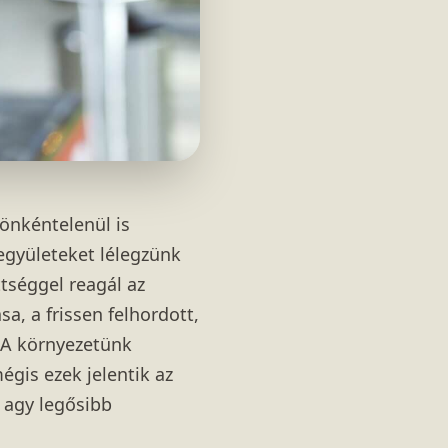
 önkéntelenül is
együleteket lélegzünk
tséggel reagál az
sa, a frissen felhordott,
 A környezetünk
égis ezek jelentik az
i agy legősibb