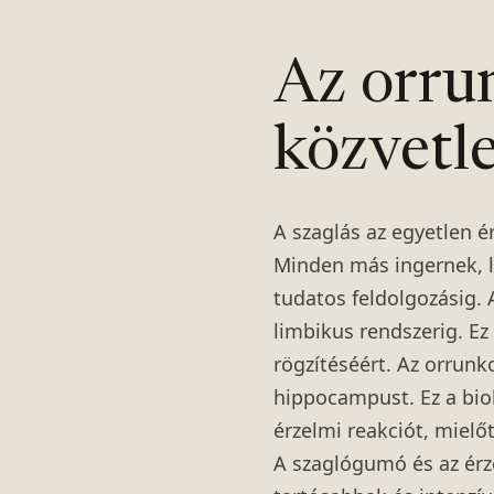
Az orrun
közvetl
A szaglás az egyetlen é
Minden más ingernek, le
tudatos feldolgozásig.
limbikus rendszerig. Ez
rögzítéséért. Az orrunk
hippocampust. Ez a bioló
érzelmi reakciót, mielő
A szaglógumó és az ér