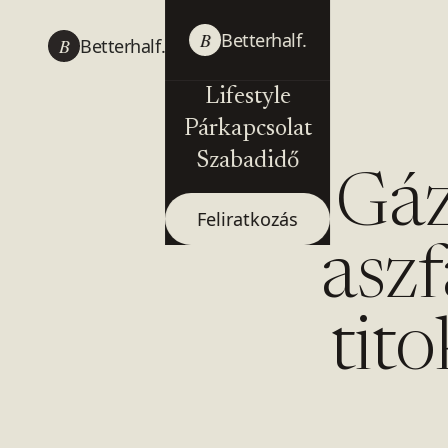
B
Betterhalf.
B
Betterhalf.
Lifestyle
Párkapcsolat
Szabadidő
Gázo
Feliratkozás
aszf
tit