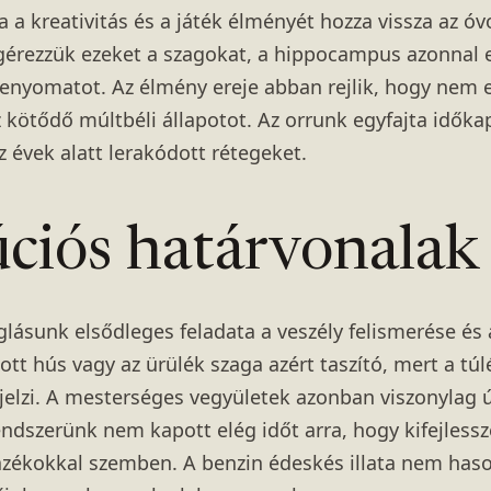
lata a kreativitás és a játék élményét hozza vissza az óv
érezzük ezeket a szagokat, a hippocampus azonnal e
 lenyomatot. Az élmény ereje abban rejlik, hogy nem
 kötődő múltbéli állapotot. Az orrunk egyfajta idők
 évek alatt lerakódott rétegeket.
úciós határvonalak
glásunk elsődleges feladata a veszély felismerése é
lott hús vagy az ürülék szaga azért taszító, mert a tú
 jelzi. A mesterséges vegyületek azonban viszonylag
ndszerünk nem kapott elég időt arra, hogy kifejlessz
azékokkal szemben. A benzin édeskés illata nem hason