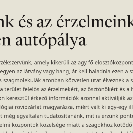
k és az érzelmeink
en autópálya
rzékszervünk, amely kikerüli az agy fő elosztóközpont
gyen az látvány vagy hang, át kell haladnia ezen a sz
 A szagmolekulák azonban közvetlen utat élveznek a 
 a terület felelős az érzelmekért, az ösztönökért és 
on keresztül érkező információk azonnal aktiválják a
giai rövidzárlat magyarázza, miért vált ki egy-egy ill
tt még egyáltalán tudatosítanánk, mit is érzünk pont
zelmi központok közelsége miatt a szagokhoz kötődő