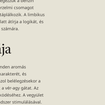
legezzük a benzin
érzelmi csomagot
táplálkozik. A limbikus
tt átírja a logikát, és
r számára.
ja
minden aromás
karakterét, és
nzol belélegzésekor a
a vér-agy gátat. Az
űködéséhez. A vegyület
ndszer stimulálásával.