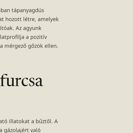
alában tápanyagdús
t hozott létre, amelyek
ítóak. Az agyunk
tprofilja a pozitív
 a mérgező gőzök ellen.
furcsa
tó illatokat a bűztől. A
 a gázolajért való