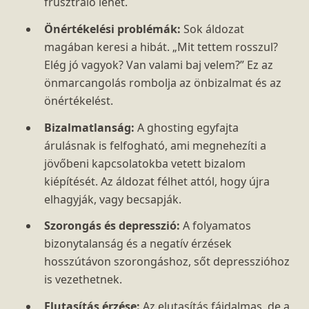
frusztráló lehet.
Önértékelési problémák:
Sok áldozat
magában keresi a hibát. „Mit tettem rosszul?
Elég jó vagyok? Van valami baj velem?” Ez az
önmarcangolás rombolja az önbizalmat és az
önértékelést.
Bizalmatlanság:
A ghosting egyfajta
árulásnak is felfogható, ami megnehezíti a
jövőbeni kapcsolatokba vetett bizalom
kiépítését. Az áldozat félhet attól, hogy újra
elhagyják, vagy becsapják.
Szorongás és depresszió:
A folyamatos
bizonytalanság és a negatív érzések
hosszútávon szorongáshoz, sőt depresszióhoz
is vezethetnek.
Elutasítás érzése:
Az elutasítás fájdalmas, de a