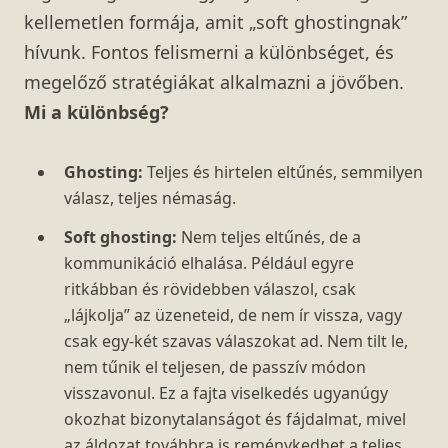
kellemetlen formája, amit „soft ghostingnak”
hívunk. Fontos felismerni a különbséget, és
megelőző stratégiákat alkalmazni a jövőben.
Mi a különbség?
Ghosting:
Teljes és hirtelen eltűnés, semmilyen
válasz, teljes némaság.
Soft ghosting:
Nem teljes eltűnés, de a
kommunikáció elhalása. Például egyre
ritkábban és rövidebben válaszol, csak
„lájkolja” az üzeneteid, de nem ír vissza, vagy
csak egy-két szavas válaszokat ad. Nem tilt le,
nem tűnik el teljesen, de passzív módon
visszavonul. Ez a fajta viselkedés ugyanúgy
okozhat bizonytalanságot és fájdalmat, mivel
az áldozat továbbra is reménykedhet a teljes