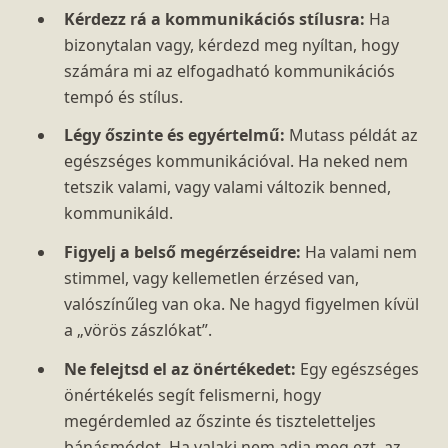
Kérdezz rá a kommunikációs stílusra:
Ha
bizonytalan vagy, kérdezd meg nyíltan, hogy
számára mi az elfogadható kommunikációs
tempó és stílus.
Légy őszinte és egyértelmű:
Mutass példát az
egészséges kommunikációval. Ha neked nem
tetszik valami, vagy valami változik benned,
kommunikáld.
Figyelj a belső megérzéseidre:
Ha valami nem
stimmel, vagy kellemetlen érzésed van,
valószínűleg van oka. Ne hagyd figyelmen kívül
a „vörös zászlókat”.
Ne felejtsd el az önértékedet:
Egy egészséges
önértékelés segít felismerni, hogy
megérdemled az őszinte és tiszteletteljes
bánásmódot. Ha valaki nem adja meg ezt, az