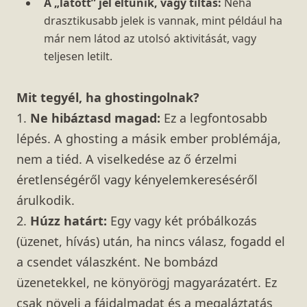
A „látott” jel eltűnik, vagy tiltás:
Néha
drasztikusabb jelek is vannak, mint például ha
már nem látod az utolsó aktivitását, vagy
teljesen letilt.
Mit tegyél, ha ghostingolnak?
1.
Ne hibáztasd magad:
Ez a legfontosabb
lépés. A ghosting a másik ember problémája,
nem a tiéd. A viselkedése az ő érzelmi
éretlenségéről vagy kényelemkereséséről
árulkodik.
2.
Húzz határt:
Egy vagy két próbálkozás
(üzenet, hívás) után, ha nincs válasz, fogadd el
a csendet válaszként. Ne bombázd
üzenetekkel, ne könyörögj magyarázatért. Ez
csak növeli a fájdalmadat és a megaláztatás