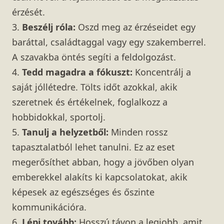
érzését.
3.
Beszélj róla:
Oszd meg az érzéseidet egy
baráttal, családtaggal vagy egy szakemberrel.
A szavakba öntés segíti a feldolgozást.
4.
Tedd magadra a fókuszt:
Koncentrálj a
saját jóllétedre. Tölts időt azokkal, akik
szeretnek és értékelnek, foglalkozz a
hobbidokkal, sportolj.
5.
Tanulj a helyzetből:
Minden rossz
tapasztalatból lehet tanulni. Ez az eset
megerősíthet abban, hogy a jövőben olyan
emberekkel alakíts ki kapcsolatokat, akik
képesek az egészséges és őszinte
kommunikációra.
6.
Lépj tovább:
Hosszú távon a legjobb, amit