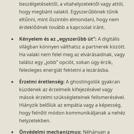
beszélgetésektől, a vitahelyzetektől vagy attól,
hogy megbánt valakit. Egyszerűbbnek tűnik
eltűnni, mint őszintén elmondani, hogy nem
érdeklődnek tovább a kapcsolat iránt.
Kényelem és az „egyszerűbb út”:
A digitális
világban könnyen válthatsz a partnerek között.
Ha valaki nem felel meg az elvárásaidnak, vagy
találsz egy „jobb” opciót, sokan úgy érzik,
felesleges energiát fektetni a lezárásba.
Érzelmi éretlenség:
A ghostingolók gyakran
küzdenek az érzelmeik kifejezésével vagy
mások érzelmi szükségleteinek felismerésével.
Hiányzik belőlük az empátia vagy a képesség,
hogy felnőtt módon kommunikáljanak a nehéz
helyzetekben.
Önvédelmi mechanizmus:
Néhányan a