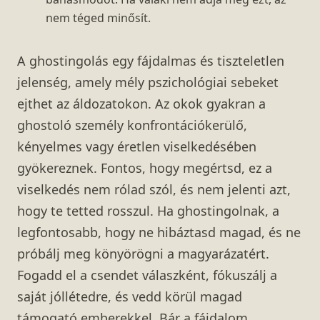
nem téged minősít.
A ghostingolás egy fájdalmas és tiszteletlen
jelenség, amely mély pszichológiai sebeket
ejthet az áldozatokon. Az okok gyakran a
ghostoló személy konfrontációkerülő,
kényelmes vagy éretlen viselkedésében
gyökereznek. Fontos, hogy megértsd, ez a
viselkedés nem rólad szól, és nem jelenti azt,
hogy te tetted rosszul. Ha ghostingolnak, a
legfontosabb, hogy ne hibáztasd magad, és ne
próbálj meg könyörögni a magyarázatért.
Fogadd el a csendet válaszként, fókuszálj a
saját jóllétedre, és vedd körül magad
támogató emberekkel. Bár a fájdalom