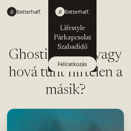
B
Betterhalf.
B
Betterhalf.
Lifestyle
Párkapcsolat
Szabadidő
Ghostingolás avagy
Feliratkozás
hová tűnt hirtelen a
másik?